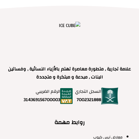
علامة تجارية , متطورة معاصرة تهتم بالأزياء النسائية , وفساتين
البنات , مبدعة و مبتكرة و متجددة
السجل التجاري
الرقم الضريبي
7002321888
314369156700003
روابط مهمة
معارض آيس كيوب