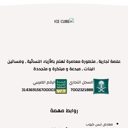
علامة تجارية , متطورة معاصرة تهتم بالأزياء النسائية , وفساتين
البنات , مبدعة و مبتكرة و متجددة
السجل التجاري
الرقم الضريبي
7002321888
314369156700003
روابط مهمة
معارض آيس كيوب