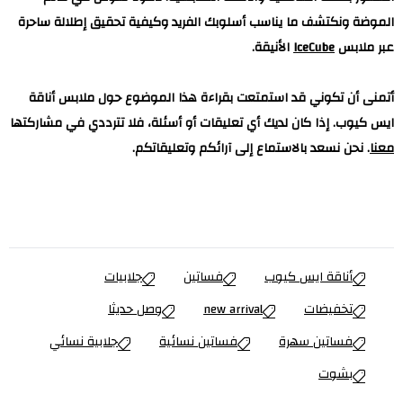
الموضة ونكتشف ما يناسب أسلوبك الفريد وكيفية تحقيق إطلالة ساحرة
عبر ملابس
IceCube
الأنيقة.
أتمنى أن تكوني قد استمتعت بقراءة هذا الموضوع حول ملابس أناقة
ايس كيوب. إذا كان لديك أي تعليقات أو أسئلة، فلا تترددي في مشاركتها
معنا
. نحن نسعد بالاستماع إلى آرائكم وتعليقاتكم.
أناقة ايس كيوب
فساتين
جلابيات
تخفيضات
new arrival
وصل حديثا
فساتين سهرة
فساتين نسائية
جلابية نسائي
بشوت