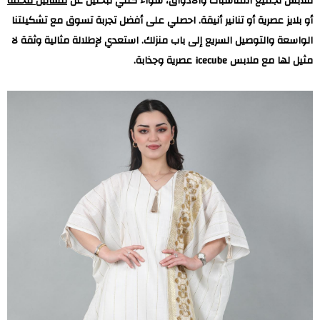
ملابس لجميع المناسبات والأذواق، سواء كنتي تبحثين عن
فساتين فخمة
أو بلايز عصرية أو تنانير أنيقة. احصلي على أفضل تجربة تسوق مع تشكيلتنا
الواسعة والتوصيل السريع إلى باب منزلك. استعدي لإطلالة مثالية وثقة لا
مثيل لها مع ملابس icecube عصرية وجذابة.