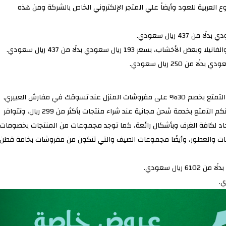
 العربية للعود وأيضاً علي المتجر الإلكتروني الخاص بالشركة ومن هذه
من الآن وحتى شهر قادم أي حتى اليوم الوطني السعودي يمكنك التمتع بخصم 30% على مفروشات المنزل عند تسوقك في مفارش العييري,
وذلك من خلال استخدام الكود “سعودي” عند الشراء، كما أنه يمكنكم التمتع بخدمة شحن مجانية عند شراء منتجات بأكثر من 299 ريال، وتتوافر
جاد لكافة الغرف وبأشكال رائعة، كما توجد مجموعات من المنتجات بخصومات
شات والعطور، وأيضًا مجموعات الصيف والتي تتكون من مفروشات بخامة قطن